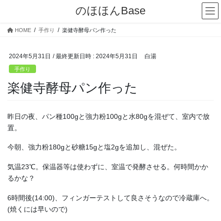
コ
ナ
のほほんBase
ン
ビ
テ
ゲ
HOME
手作り
楽健寺酵母パン作った
ン
ー
ツ
シ
へ
ョ
2024年5月31日
/ 最終更新日時 :
2024年5月31日
白湯
ス
ン
手作り
キ
に
楽健寺酵母パン作った
ッ
移
プ
動
昨日の夜、パン種100gと強力粉100gと水80gを混ぜて、室内で放
置。
今朝、強力粉180gと砂糖15gと塩2gを追加し、混ぜた。
気温23℃。保温器等は使わずに、室温で発酵させる。何時間かか
るかな？
6時間後(14:00)、フィンガーテストして良さそうなので冷蔵庫へ。
(焼くには早いので)