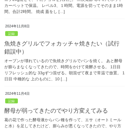
カーペットで保温。 レベル3、１時間。電源を切ってそのまま1時
間。合計2時間。 焼成 蓋をし […]
2024年11月8日
記録
魚焼きグリルでフォカッチャ焼きたい（試行
錯誤中）
オーブンが壊れているので魚焼きグリルでパンを焼く。 あと酵母
が膨らまなくなってきたので、時間をかけて発酵させる。 1日目
リフレッシュ的な 33gずつ混ぜる。朝混ぜて夜まで常温で放置。 1
日目 中種的な 上のものに、10 […]
2024年11月4日
記録
酵母が弱ってきたのでやり方変えてみる
葛の花で作った酵母液からパン種を作って、エサ（オートミール
と水）を足してきたけど、膨らみが悪くなってきたので、やり方