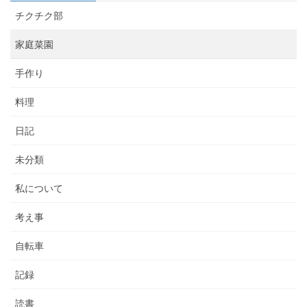
チクチク部
家庭菜園
手作り
料理
日記
未分類
私について
考え事
自転車
記録
読書