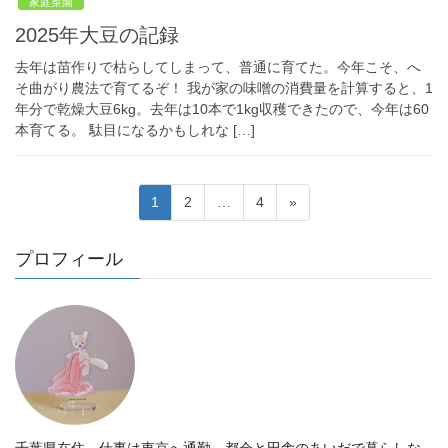
家庭菜園
2025年大豆の記録
去年は苗作りで枯らしてしまって、普通に育てた。今年こそ、へ
そ曲がり農法で育てるぞ！ 我が家の味噌の消費量を計算すると、1
年分で乾燥大豆6kg。去年は10本で1kg収穫できたので、今年は60
本育てる。 駄目になるかもしれな […]
投
固
固
固
1
2
…
4
»
稿
定
定
定
ペ
ペ
ペ
の
プロフィール
ー
ー
ー
ペ
ジ
ジ
ジ
ー
ジ
送
り
千葉県在住。仕事は東京へ通勤。都会と田舎のあいだで暮らしな