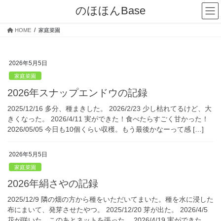
コ
ナ
のほほんBase
ン
ビ
テ
ゲ
HOME
家庭菜園
ン
ー
ツ
シ
へ
ョ
2026年5月5日
ス
ン
キ
に
家庭菜園
ッ
移
2026年スナップエンドウの記録
プ
動
2025/12/16 多分、種まきした。 2026/2/23 少し枯れてるけど、大
きくなった。 2026/4/11 実ができた！食べたらすごく甘かった！
2026/05/05 今日も10個くらい収穫。もう最後かなーって感 […]
2026年5月5日
家庭菜園
2026年絹さやの記録
2025/12/9 隣の畑の方から種をいただいてまいた。種を水に浸した
布にまいて、発芽させたやつ。 2025/12/20 芽が出た。 2026/4/5
花が咲いた。このあとネットを張った。 2026/4/19 実ができた