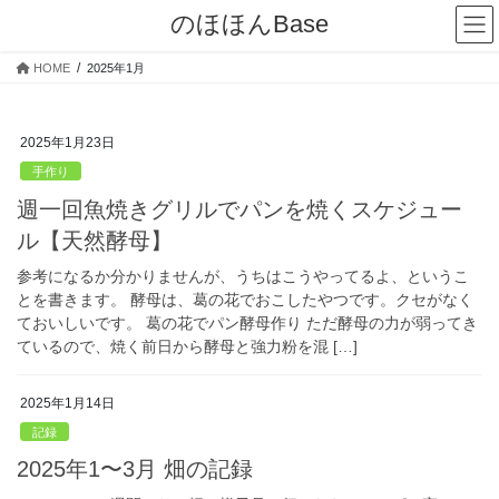
コ
ナ
のほほんBase
ン
ビ
テ
ゲ
HOME
2025年1月
ン
ー
ツ
シ
へ
ョ
2025年1月23日
ス
ン
キ
に
手作り
ッ
移
週一回魚焼きグリルでパンを焼くスケジュー
プ
動
ル【天然酵母】
参考になるか分かりませんが、うちはこうやってるよ、というこ
とを書きます。 酵母は、葛の花でおこしたやつです。クセがなく
ておいしいです。 葛の花でパン酵母作り ただ酵母の力が弱ってき
ているので、焼く前日から酵母と強力粉を混 […]
2025年1月14日
記録
2025年1〜3月 畑の記録