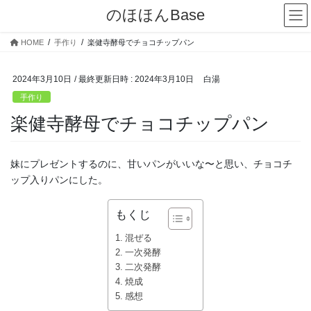
コ
ナ
のほほんBase
ン
ビ
テ
ゲ
HOME
手作り
楽健寺酵母でチョコチップパン
ン
ー
ツ
シ
へ
ョ
2024年3月10日
/ 最終更新日時 :
2024年3月10日
白湯
ス
ン
手作り
キ
に
楽健寺酵母でチョコチップパン
ッ
移
プ
動
妹にプレゼントするのに、甘いパンがいいな〜と思い、チョコチ
ップ入りパンにした。
もくじ
混ぜる
一次発酵
二次発酵
焼成
感想