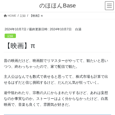
コ
ナ
のほほんBase
ン
ビ
テ
ゲ
HOME
記録
【映画】π
ン
ー
ツ
シ
へ
ョ
2024年10月7日
/ 最終更新日時 :
2024年10月7日
白湯
ス
ン
記録
キ
に
【映画】π
ッ
移
プ
動
昔の映画だけど、映画館でリマスターがやってて、観たいと思い
つつ、終わっちゃったので、家で配信で観た。
主人公はなんでも数式で表せると思ってて、株式市場も計算で出
せるはずだと信じ挑戦するけど、だんだん気が狂っていく。
途中狙われたり、宗教の人にからまれたりするけど、あれは妄想
なのか事実なのか。ストーリーはよく分からなかったけど、白黒
映画で、音楽も良くて、雰囲気が好きだ。