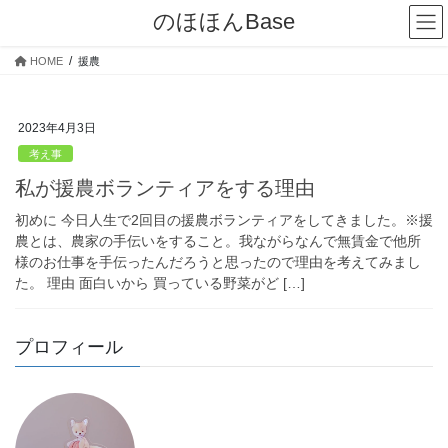
コ
ナ
のほほんBase
ン
ビ
テ
ゲ
HOME
援農
ン
ー
ツ
シ
へ
ョ
2023年4月3日
ス
ン
キ
に
考え事
ッ
移
私が援農ボランティアをする理由
プ
動
初めに 今日人生で2回目の援農ボランティアをしてきました。※援
農とは、農家の手伝いをすること。我ながらなんで無賃金で他所
様のお仕事を手伝ったんだろうと思ったので理由を考えてみまし
た。 理由 面白いから 買っている野菜がど […]
プロフィール