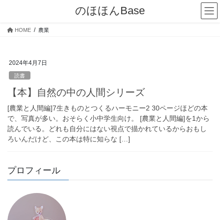
コ
ナ
のほほんBase
ン
ビ
テ
ゲ
HOME
農業
ン
ー
ツ
シ
へ
ョ
2024年4月7日
ス
ン
キ
に
読書
ッ
移
【本】自然の中の人間シリーズ
プ
動
[農業と人間編]7生きものとつくるハーモニー2 30ページほどの本
で、写真が多い。おそらく小中学生向け。 [農業と人間編]を1から
読んでいる。どれも自分にはない視点で描かれているからおもし
ろいんだけど、この本は特に知らな […]
プロフィール