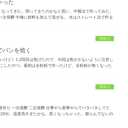
かった
くなってきた。弱ってきたのかなと思い、中種法で作ってみた。
目 一次発酵 中種に材料を加えて混ぜる。 水はストレート法で作る
手作り
でパンを焼く
いけど）1,2回目は焦げたので、今回は焦がさないように注意し
起こしたやつ。最初は全粒粉で作ったけど、全粒粉が無くなった
手作り
母作り 一次発酵 二次発酵 仕事やら家事やらでバタバタしてた
0℃20分。温度高すぎたかな。黒くなっちゃった。膨らんでないの