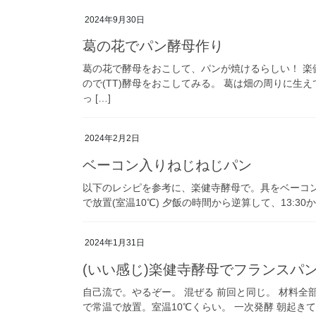
2024年9月30日
葛の花でパン酵母作り
葛の花で酵母をおこして、パンが焼けるらしい！ 
ので(⁠T⁠T⁠)酵母をおこしてみる。 葛は畑の周り
っ […]
2024年2月2日
ベーコン入りねじねじパン
以下のレシピを参考に、楽健寺酵母で。具をベーコン
で放置(室温10℃) 夕飯の時間から逆算して、13:3
2024年1月31日
(いい感じ)楽健寺酵母でフランスパ
自己流で。やるぞー。 混ぜる 前回と同じ。 材料全
で常温で放置。室温10℃くらい。 一次発酵 朝起きてパ