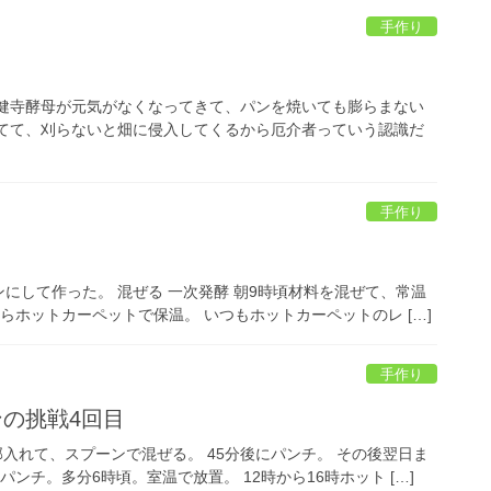
手作り
楽健寺酵母が元気がなくなってきて、パンを焼いても膨らまない
に生えてて、刈らないと畑に侵入してくるから厄介者っていう認識だ
手作り
にして作った。 混ぜる 一次発酵 朝9時頃材料を混ぜて、常温
0からホットカーペットで保温。 いつもホットカーペットのレ […]
手作り
ンの挑戦4回目
部入れて、スプーンで混ぜる。 45分後にパンチ。 その後翌日ま
ンチ。多分6時頃。室温で放置。 12時から16時ホット […]