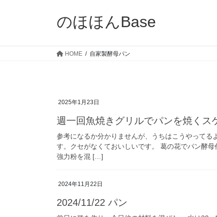
コ
ナ
ン
ビ
のほほんBase
テ
ゲ
ン
ー
ツ
シ
HOME
自家製酵母パン
へ
ョ
ス
ン
キ
に
ッ
移
2025年1月23日
プ
動
週一回魚焼きグリルでパンを焼くス
参考になるか分かりませんが、うちはこうやってる
す。クセがなくておいしいです。 葛の花でパン酵母
強力粉を混 […]
2024年11月22日
2024/11/22 パン