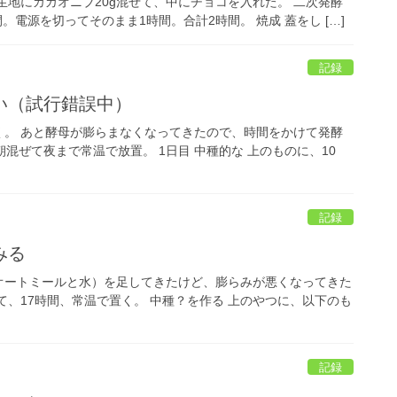
 生地にカカオニブ20g混ぜて、中にチョコを入れた。 二次発酵
電源を切ってそのまま1時間。合計2時間。 焼成 蓋をし […]
記録
い（試行錯誤中）
く。 あと酵母が膨らまなくなってきたので、時間をかけて発酵
朝混ぜて夜まで常温で放置。 1日目 中種的な 上のものに、10
記録
みる
オートミールと水）を足してきたけど、膨らみが悪くなってきた
ぜて、17時間、常温で置く。 中種？を作る 上のやつに、以下のも
記録