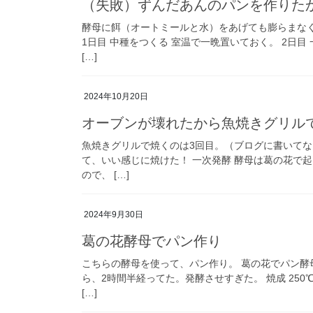
（失敗）ずんだあんのパンを作りた
酵母に餌（オートミールと水）をあげても膨らまな
1日目 中種をつくる 室温で一晩置いておく。 2日
[…]
2024年10月20日
オーブンが壊れたから魚焼きグリル
魚焼きグリルで焼くのは3回目。（ブログに書いてな
て、いい感じに焼けた！ 一次発酵 酵母は葛の花で
ので、 […]
2024年9月30日
葛の花酵母でパン作り
こちらの酵母を使って、パン作り。 葛の花でパン酵
ら、2時間半経ってた。発酵させすぎた。 焼成 25
[…]