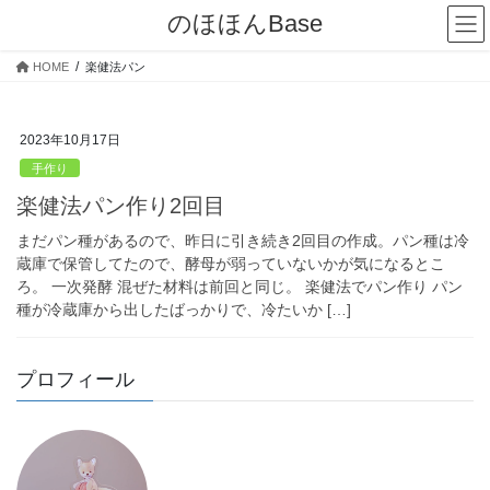
コ
ナ
のほほんBase
ン
ビ
テ
ゲ
HOME
楽健法パン
ン
ー
ツ
シ
へ
ョ
2023年10月17日
ス
ン
キ
に
手作り
ッ
移
楽健法パン作り2回目
プ
動
まだパン種があるので、昨日に引き続き2回目の作成。パン種は冷
蔵庫で保管してたので、酵母が弱っていないかが気になるとこ
ろ。 一次発酵 混ぜた材料は前回と同じ。 楽健法でパン作り パン
種が冷蔵庫から出したばっかりで、冷たいか […]
プロフィール