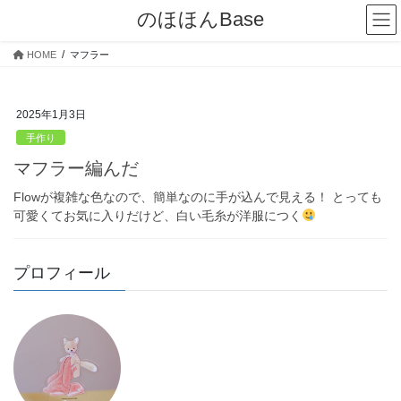
コ
ナ
のほほんBase
ン
ビ
テ
ゲ
HOME
マフラー
ン
ー
ツ
シ
へ
ョ
2025年1月3日
ス
ン
キ
に
手作り
ッ
移
マフラー編んだ
プ
動
Flowが複雑な色なので、簡単なのに手が込んで見える！ とっても
可愛くてお気に入りだけど、白い毛糸が洋服につく
プロフィール