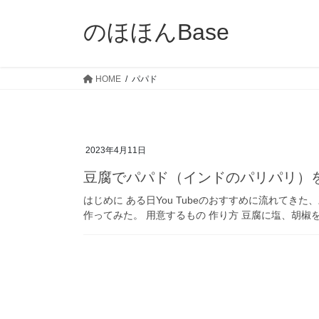
コ
ナ
ン
ビ
のほほんBase
テ
ゲ
ン
ー
ツ
シ
HOME
パパド
へ
ョ
ス
ン
キ
に
ッ
移
2023年4月11日
プ
動
豆腐でパパド（インドのパリパリ）
はじめに ある日You Tubeのおすすめに流れて
作ってみた。 用意するもの 作り方 豆腐に塩、胡椒