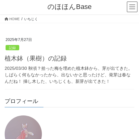
コ
ナ
のほほんBase
ン
ビ
テ
ゲ
HOME
いちじく
ン
ー
ツ
シ
へ
ョ
2025年7月27日
ス
ン
キ
に
記録
ッ
移
植木鉢（果樹）の記録
プ
動
2025/03/30 秋頃？拾った梅を埋めた植木鉢から、芽が出てきた。
しばらく何もなかったから、出ないかと思ったけど、発芽は春な
んだね！ 挿し木した、いちじくも、新芽が出てきた！
プロフィール