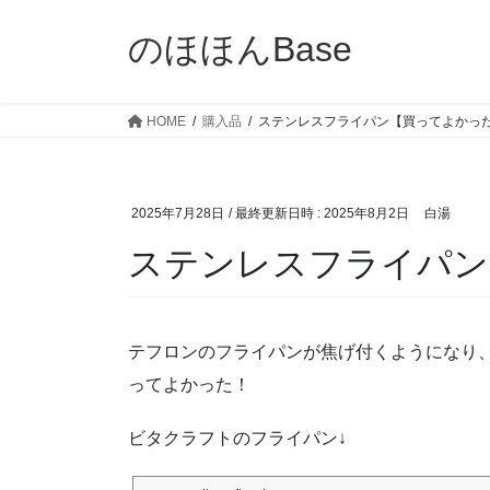
コ
ナ
ン
ビ
のほほんBase
テ
ゲ
ン
ー
ツ
シ
HOME
購入品
ステンレスフライパン【買ってよかっ
へ
ョ
ス
ン
キ
に
2025年7月28日
/ 最終更新日時 :
2025年8月2日
白湯
ッ
移
プ
動
ステンレスフライパン
テフロンのフライパンが焦げ付くようになり
ってよかった！
ビタクラフトのフライパン↓