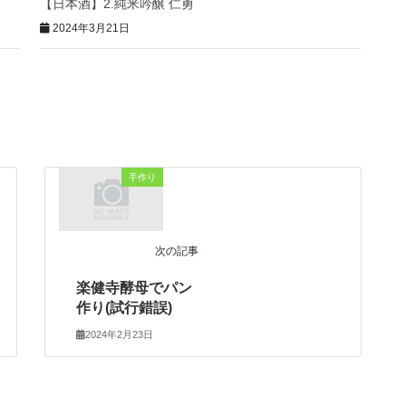
【日本酒】2.純米吟醸 仁勇
2024年3月21日
手作り
次の記事
楽健寺酵母でパン
作り(試行錯誤)
2024年2月23日