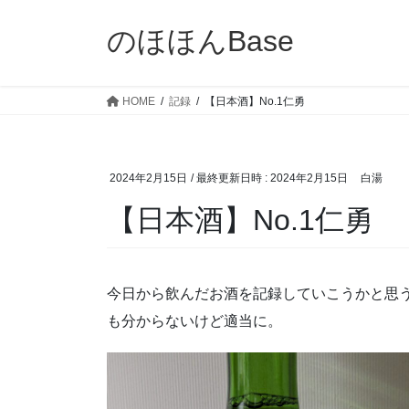
コ
ナ
ン
ビ
のほほんBase
テ
ゲ
ン
ー
ツ
シ
HOME
記録
【日本酒】No.1仁勇
へ
ョ
ス
ン
キ
に
2024年2月15日
/ 最終更新日時 :
2024年2月15日
白湯
ッ
移
プ
動
【日本酒】No.1仁勇
今日から飲んだお酒を記録していこうかと思
も分からないけど適当に。