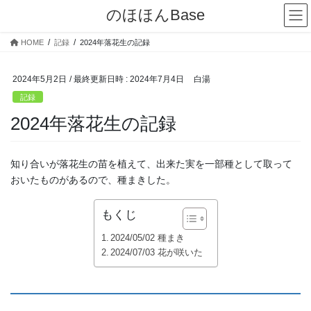
コ
ナ
のほほんBase
ン
ビ
テ
ゲ
HOME
記録
2024年落花生の記録
ン
ー
ツ
シ
へ
ョ
2024年5月2日
/ 最終更新日時 :
2024年7月4日
白湯
ス
ン
記録
キ
に
2024年落花生の記録
ッ
移
プ
動
知り合いが落花生の苗を植えて、出来た実を一部種として取って
おいたものがあるので、種まきした。
もくじ
2024/05/02 種まき
2024/07/03 花が咲いた