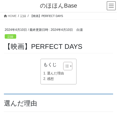
コ
ナ
のほほんBase
ン
ビ
テ
ゲ
HOME
記録
【映画】PERFECT DAYS
ン
ー
ツ
シ
へ
ョ
2024年4月10日
/ 最終更新日時 :
2024年4月10日
白湯
ス
ン
記録
キ
に
【映画】PERFECT DAYS
ッ
移
プ
動
もくじ
選んだ理由
感想
選んだ理由