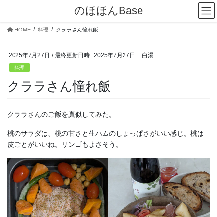
コ
ナ
のほほんBase
ン
ビ
テ
ゲ
HOME
料理
クララさん憧れ飯
ン
ー
ツ
シ
へ
ョ
2025年7月27日
/ 最終更新日時 :
2025年7月27日
白湯
ス
ン
料理
キ
に
クララさん憧れ飯
ッ
移
プ
動
クララさんのご飯を真似してみた。
桃のサラダは、桃の甘さと生ハムのしょっぱさがいい感じ。桃は
皮ごとがいいね。リンゴもよさそう。