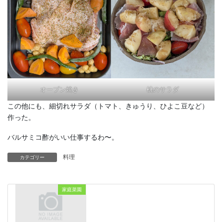
オーブン焼き
桃のサラダ
この他にも、細切れサラダ（トマト、きゅうり、ひよこ豆など）
作った。
バルサミコ酢がいい仕事するわ〜。
料理
カテゴリー
家庭菜園