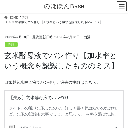
コ
ナ
のほほんBase
ン
ビ
テ
ゲ
HOME
料理
ン
ー
玄米酵母液でパン作り【加水率という概念を認識したもののミス】
ツ
シ
へ
ョ
2023年7月18日
/ 最終更新日時 :
2023年7月18日
白湯
ス
ン
キ
に
料理
ッ
移
玄米酵母液でパン作り【加水率と
プ
動
いう概念を認識したもののミス】
自家製玄米酵母液でパン作り。過去の挑戦はこちら。