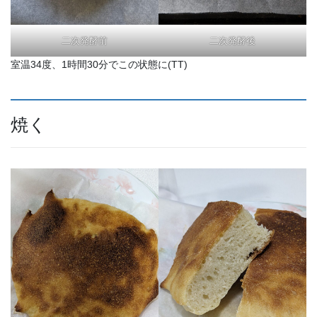
二次発酵前
二次発酵後
室温34度、1時間30分でこの状態に(⁠T⁠T⁠)
焼く