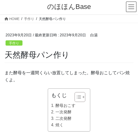
コ
ナ
のほほんBase
ン
ビ
テ
ゲ
HOME
手作り
天然酵母パン作り
ン
ー
ツ
シ
へ
ョ
2023年9月20日
/ 最終更新日時 :
2023年9月20日
白湯
ス
ン
手作り
キ
に
天然酵母パン作り
ッ
移
プ
動
また酵母を一週間くらい放置してしまった。酵母おこしてパン焼
くよ。
もくじ
酵母おこす
一次発酵
二次発酵
焼く