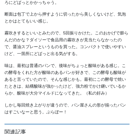
ろにどばっとかかっちゃう。
断面は包丁で上から押すように切ったから美しくないけど、気泡
とかはとてもいい感じ。
霧吹きするといいとみたので、5回振りかけた。このおかげで膨ら
んだのかな？ダイソーで食品用の霧吹きが見当たらなかったの
で、醤油スプレーというものを買った。コンパクトで使いやすい
けど、一箇所にどばっと出る気がする。
味は、最初は普通のパンで、後味がちょっと酸味がある感じ。こ
の酵母をくれた方が酸味のあるパンが好きで、この酵母も酸味が
あると言っていたので、そんな感じかも。最初にこの酵母で焼い
たときは、結構酸味が強かったけど、強力粉でかけ継いでいるか
らか、酸味が大分マイルドになってきた。（私の好み）
しかし毎回焼き上がりが違うので、パン屋さんの形が揃ったパン
はすごいなーと思う。ぶらぼー！
関連記事