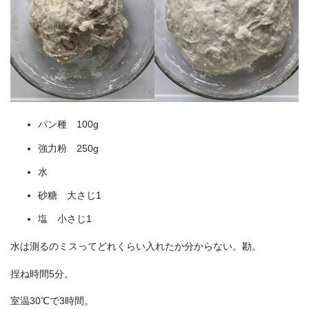
パン種 100g
強力粉 250g
水
砂糖 大さじ1
塩 小さじ1
水は測るのミスってどれくらい入れたか分からない。勘。
捏ね時間5分。
室温30℃で3時間。