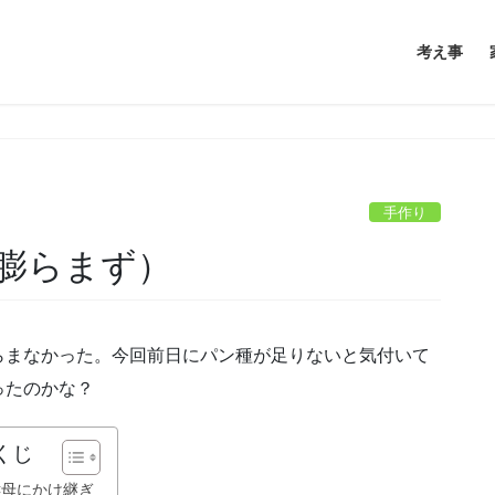
考え事
手作り
膨らまず）
らまなかった。今回前日にパン種が足りないと気付いて
ったのかな？
くじ
酵母にかけ継ぎ