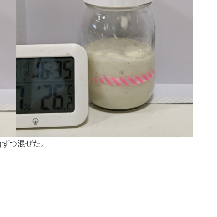
gずつ混ぜた。