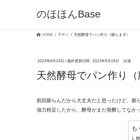
コ
ナ
ン
ビ
のほほんBase
テ
ゲ
ン
ー
ツ
シ
HOME
手作り
天然酵母でパン作り（膨らまず）
へ
ョ
ス
ン
キ
に
2023年9月24日
/ 最終更新日時 :
2023年9月24日
白湯
ッ
移
プ
動
天然酵母でパン作り（
前回膨らんだから大丈夫だと思ったけど、膨
強力粉足したから、酵母がまだ発酵してなか
も