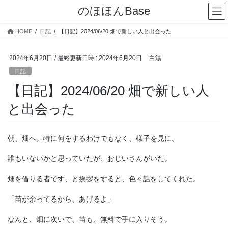
コ
ナ
のほほんBase
ン
ビ
テ
ゲ
HOME
日記
【日記】2024/06/20 畑で新しい人と出会った
ン
ー
ツ
シ
へ
ョ
2024年6月20日
/ 最終更新日時 :
2024年6月20日
白湯
ス
ン
日記
キ
に
【日記】2024/06/20 畑で新しい人
ッ
移
プ
動
と出会った
朝、畑へ。特に何をするわけでもなく、様子を見に。
誰もいないかと思っていたが、おじいさんがいた。
畑を借りる者です、と挨拶をすると、色々話をしてくれた。
「苗が余ってるから、あげるよ」
なんと、畑に次いで、苗も、無料で手に入りそう。