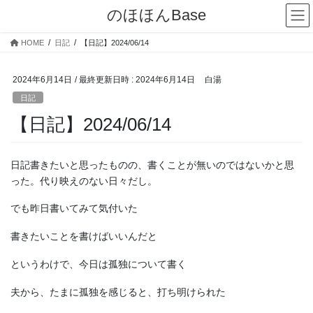
コ
ナ
のほほんBase
ン
ビ
テ
ゲ
HOME
日記
【日記】2024/06/14
ン
ー
ツ
シ
へ
ョ
2024年6月14日
/ 最終更新日時 :
2024年6月14日
白湯
ス
ン
日記
キ
に
【日記】2024/06/14
ッ
移
プ
動
日記書きたいと思ったものの、書くことが無いのではないかと思
った。代り映えのない日々だし。
でも昨日書いてみて気付いた
書きたいことを書けばいいんだと
というわけで、今日は孤独について書く
夫から、たまに孤独を感じると、打ち明けられた