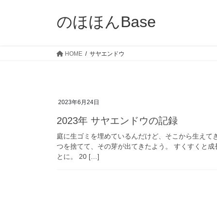
コ
ナ
ン
ビ
のほほんBase
テ
ゲ
ン
ー
ツ
シ
HOME
サヤエンドウ
へ
ョ
ス
ン
キ
に
ッ
移
2023年6月24日
プ
動
2023年 サヤエンドウの記録
庭に生ゴミを埋めているんだけど、そこから生えて
つを捨てて、その芽が出てきたよう。 すくすくと
とに。 20 […]