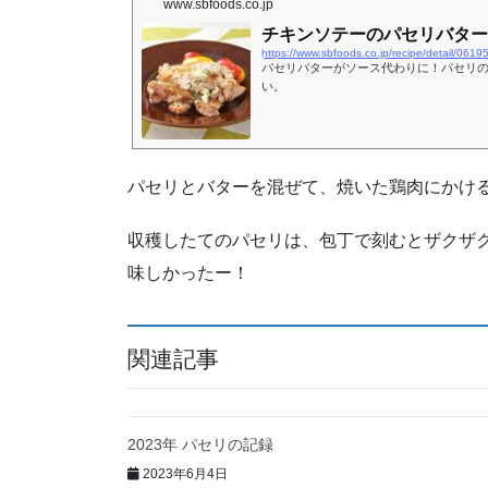
www.sbfoods.co.jp
チキンソテーのパセリバター
https://www.sbfoods.co.jp/recipe/detail/06195
パセリバターがソース代わりに！パセリ
い。
パセリとバターを混ぜて、焼いた鶏肉にかけ
収穫したてのパセリは、包丁で刻むとザクザ
味しかったー！
関連記事
2023年 パセリの記録
2023年6月4日