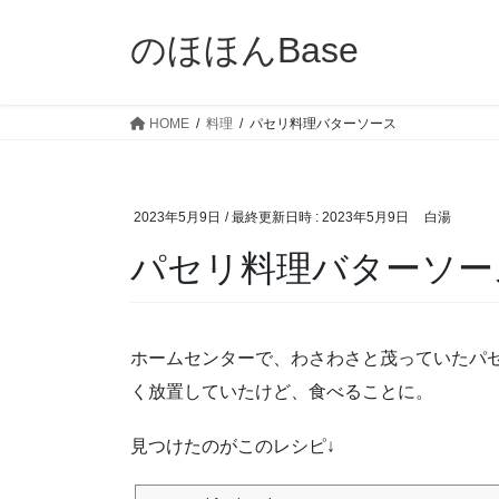
コ
ナ
ン
ビ
のほほんBase
テ
ゲ
ン
ー
ツ
シ
HOME
料理
パセリ料理バターソース
へ
ョ
ス
ン
キ
に
2023年5月9日
/ 最終更新日時 :
2023年5月9日
白湯
ッ
移
プ
動
パセリ料理バターソー
ホームセンターで、わさわさと茂っていたパ
く放置していたけど、食べることに。
見つけたのがこのレシピ↓