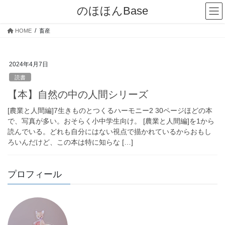
コ
ナ
のほほんBase
ン
ビ
テ
ゲ
HOME
畜産
ン
ー
ツ
シ
へ
ョ
2024年4月7日
ス
ン
キ
に
読書
ッ
移
【本】自然の中の人間シリーズ
プ
動
[農業と人間編]7生きものとつくるハーモニー2 30ページほどの本
で、写真が多い。おそらく小中学生向け。 [農業と人間編]を1から
読んでいる。どれも自分にはない視点で描かれているからおもし
ろいんだけど、この本は特に知らな […]
プロフィール